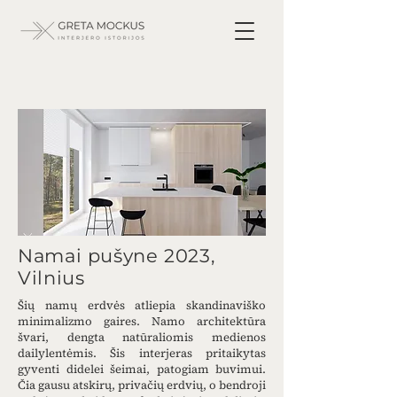
Namai pušyne 2023,
Vilnius
Šių namų erdvės atliepia skandinaviško
minimalizmo gaires. Namo architektūra
švari, dengta natūraliomis medienos
dailylentėmis. Šis interjeras pritaikytas
gyventi didelei šeimai, patogiam buvimui.
Čia gausu atskirų, privačių erdvių, o bendroji