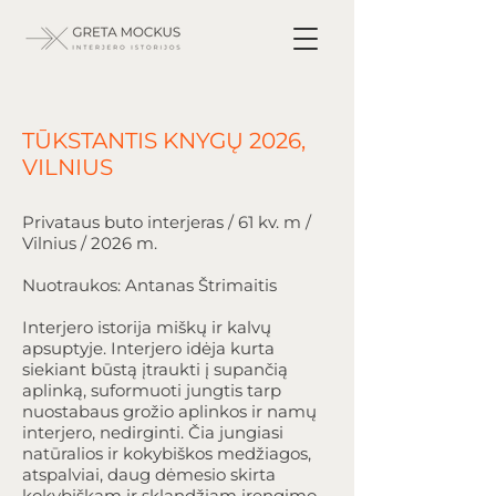
TŪKSTANTIS KNYGŲ 2026,
VILNIUS
Privataus buto interjeras / 61 kv. m /
Vilnius / 2026 m.
Nuotraukos: Antanas Štrimaitis
Interjero istorija miškų ir kalvų
apsuptyje. Interjero idėja kurta
siekiant būstą įtraukti į supančią
aplinką, suformuoti jungtis tarp
nuostabaus grožio aplinkos ir namų
interjero, nedirginti. Čia jungiasi
natūralios ir kokybiškos medžiagos,
atspalviai, daug dėmesio skirta
kokybiškam ir sklandžiam įrengimo